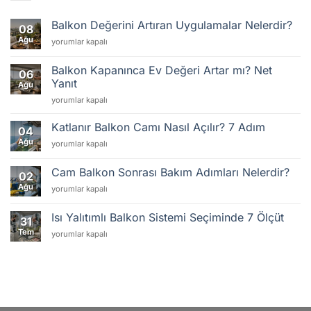
Balkon Değerini Artıran Uygulamalar Nelerdir?
08
Ağu
Balkon
yorumlar kapalı
Değerini
Artıran
Balkon Kapanınca Ev Değeri Artar mı? Net
06
Uygulamalar
Yanıt
Ağu
Nelerdir?
Balkon
için
yorumlar kapalı
Kapanınca
Ev
Katlanır Balkon Camı Nasıl Açılır? 7 Adım
04
Değeri
Ağu
Katlanır
yorumlar kapalı
Artar
Balkon
mı?
Camı
Net
Cam Balkon Sonrası Bakım Adımları Nelerdir?
02
Nasıl
Yanıt
Ağu
Cam
yorumlar kapalı
Açılır?
için
Balkon
7
Sonrası
Adım
Isı Yalıtımlı Balkon Sistemi Seçiminde 7 Ölçüt
31
Bakım
için
Tem
Isı
yorumlar kapalı
Adımları
Yalıtımlı
Nelerdir?
Balkon
için
Sistemi
Seçiminde
7
Ölçüt