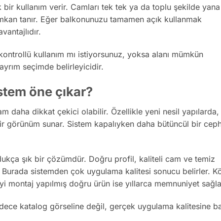
ir kullanım verir. Camları tek tek ya da toplu şekilde yana
 imkan tanır. Eğer balkonunuzu tamamen açık kullanmak
vantajlıdır.
 kontrollü kullanım mı istiyorsunuz, yoksa alanı mümkün
rım seçimde belirleyicidir.
stem öne çıkar?
m daha dikkat çekici olabilir. Özellikle yeni nesil yapılarda,
i bir görünüm sunar. Sistem kapalıyken daha bütüncül bir cep
ukça şık bir çözümdür. Doğru profil, kaliteli cam ve temiz
ir. Burada sistemden çok uygulama kalitesi sonucu belirler. K
 İyi montaj yapılmış doğru ürün ise yıllarca memnuniyet sağla
dece katalog görseline değil, gerçek uygulama kalitesine 