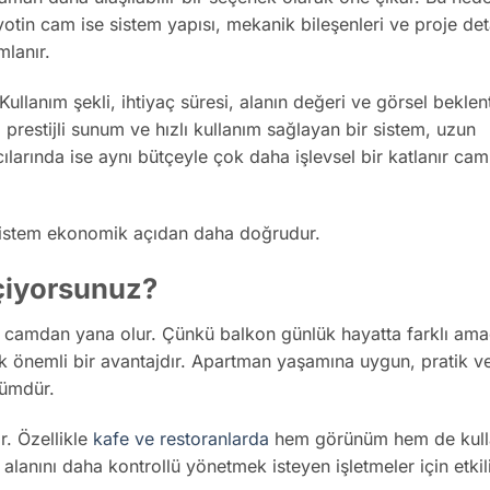
iyotin cam ise sistem yapısı, mekanik bileşenleri ve proje det
lanır.
ullanım şekli, ihtiyaç süresi, alanın değeri ve görsel beklen
 prestijli sunum ve hızlı kullanım sağlayan bir sistem, uzun
ılarında ise aynı bütçeyle çok daha işlevsel bir katlanır cam
 sistem ekonomik açıdan daha doğrudur.
eçiyorsunuz?
r camdan yana olur. Çünkü balkon günlük hayatta farklı ama
k önemli bir avantajdır. Apartman yaşamına uygun, pratik v
zümdür.
r. Özellikle
kafe ve restoranlarda
hem görünüm hem de kull
alanını daha kontrollü yönetmek isteyen işletmeler için etkili