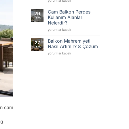
Isı
için
yorumlar kapalı
Yalıtımlı
Balkon
Cam Balkon Perdesi
29
Sistemi
Kullanım Alanları
Tem
Seçiminde
Nelerdir?
7
Cam
Ölçüt
yorumlar kapalı
Balkon
için
Perdesi
Balkon Mahremiyeti
27
Kullanım
Nasıl Artırılır? 8 Çözüm
Tem
Alanları
Balkon
yorumlar kapalı
Nelerdir?
Mahremiyeti
için
Nasıl
Artırılır?
8
Çözüm
için
tin cam
tü