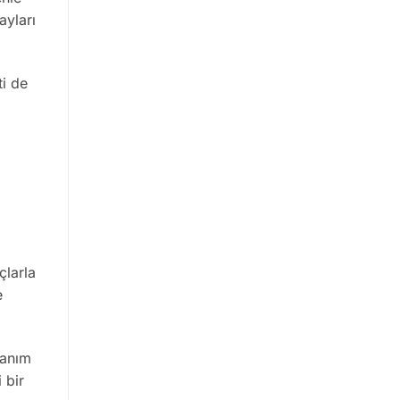
ayları
ti de
çlarla
e
anım
 bir