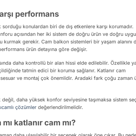
 karşı performans
k sorduğu konulardan biri de dış etkenlere karşı korumadır.
nforu açısından her iki sistem de doğru ürün ve doğru uyg
ru kurmak gerekir. Cam balkon sistemleri bir yaşam alanını 
t performans ürün detayına göre değişir.
nda daha kontrollü bir alan hissi elde edilebilir. Özellikle y
seçildiğinde tatmin edici bir koruma sağlanır. Katlanır cam
, aksesuar ve montaj çok önemlidir. Aradaki fark çoğu zaman 
değil, daha yüksek konfor seviyesine taşımaksa sistem se
sıcamlı çözümler
değerlendirilmelidir.
 mı katlanır cam mı?
aman daha ulaşılabilir bir seçenek olarak öne çıkar. Bu ned