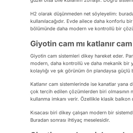
güzel olsa bile kullanım zorlaşır. Doğru siste
H2 olarak düşünmeden net söyleyelim: burada 
kullanılacağıdır. Evde ailece daha konforlu b
bölümünde daha modern ve kontrollü bir çözüm
Giyotin cam mı katlanır cam
Giyotin cam sistemleri dikey hareket eder. Pan
modern, daha kontrollü ve daha mekanik bir 
kolaylığı ve şık görünüm ön plandaysa güçlü b
Katlanır cam sistemlerinde ise kanatlar yana 
çok tercih edilen çözümlerden biri olmasının
kullanma imkanı verir. Özellikle klasik balkon 
Kısacası biri dikey çalışan modern bir sistemdi
Buradan sonrası ihtiyaç meselesidir.