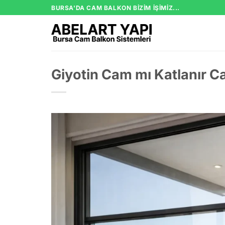
İçeriğe
BURSA'DA CAM BALKON BIZIM IŞIMIZ...
atla
Giyotin Cam mı Katlanır C