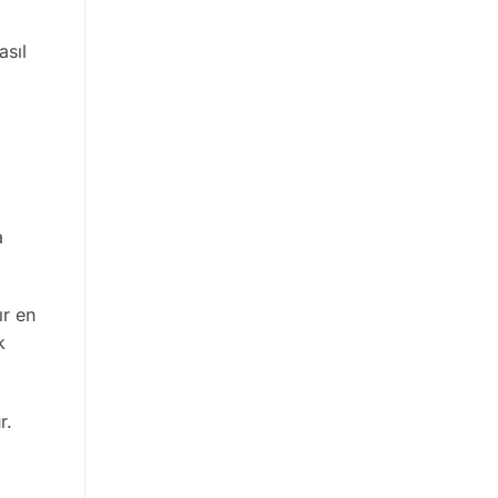
asıl
a
ır en
k
r.