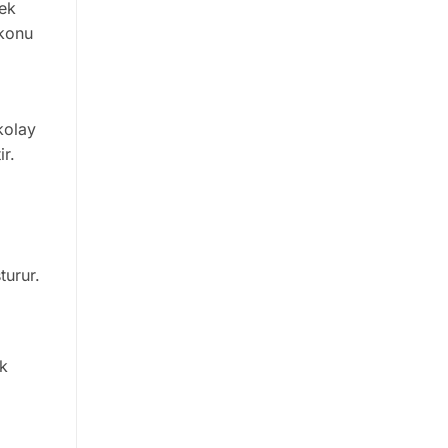
nek
lkonu
kolay
ir.
turur.
ok