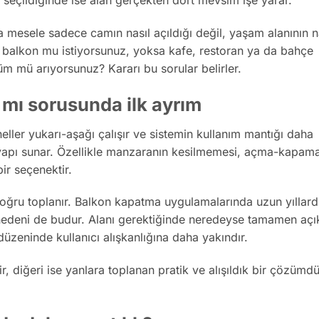
m seçildiğinde ise alan gerçekten dört mevsim işe yarar.
mesele sadece camın nasıl açıldığı değil, yaşam alanının n
ir balkon mu istiyorsunuz, yoksa kafe, restoran ya da bahçe
 mü arıyorsunuz? Kararı bu sorular belirler.
 mı sorusunda ilk ayrım
eller yukarı-aşağı çalışır ve sistemin kullanım mantığı daha
yapı sunar. Özellikle manzaranın kesilmemesi, açma-kapam
ir seçenektir.
doğru toplanır. Balkon kapatma uygulamalarında uzun yıllard
 nedeni de budur. Alanı gerektiğinde neredeyse tamamen açı
düzeninde kullanıcı alışkanlığına daha yakındır.
r, diğeri ise yanlara toplanan pratik ve alışıldık bir çözümdü