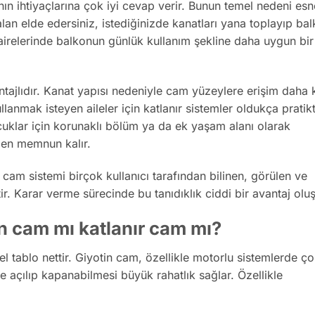
rının ihtiyaçlarına çok iyi cevap verir. Bunun temel nedeni es
alan elde edersiniz, istediğinizde kanatları yana toplayıp ba
 dairelerinde balkonun günlük kullanım şekline daha uygun bir
antajlıdır. Kanat yapısı nedeniyle cam yüzeylere erişim daha 
llanmak isteyen aileler için katlanır sistemler oldukça pratikt
uklar için korunaklı bölüm ya da ek yaşam alanı olarak
den memnun kalır.
r cam sistemi birçok kullanıcı tarafından bilinen, görülen ve
ir. Karar verme sürecinde bu tanıdıklık ciddi bir avantaj oluş
in cam mı katlanır cam mı?
l tablo nettir. Giyotin cam, özellikle motorlu sistemlerde ç
 açılıp kapanabilmesi büyük rahatlık sağlar. Özellikle