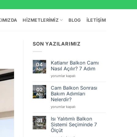
IMIZDA
HIZMETLERIMIZ
BLOG
İLETIŞIM
SON YAZILARIMIZ
Katlanır Balkon Camı
04
Nasıl Açılır? 7 Adım
Ağu
Katlanır
yorumlar kapalı
Balkon
Camı
Cam Balkon Sonrası
02
Nasıl
Bakım Adımları
Ağu
Açılır?
Nelerdir?
7
Cam
Adım
yorumlar kapalı
Balkon
için
Sonrası
Isı Yalıtımlı Balkon
31
Bakım
Sistemi Seçiminde 7
Tem
Adımları
Ölçüt
Nelerdir?