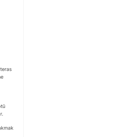
 teras
he
ötü
r.
bakmak