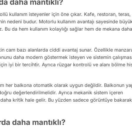
da daha mantıklı?
lü kullanım isteyenler için öne çıkar. Kafe, restoran, teras,
inin nedeni budur. Motorlu kullanım avantajı sayesinde büy
niz. Bu da hem kullanım kolaylığı sağlar hem de mekana dah
otin cam bazı alanlarda ciddi avantaj sunar. Özellikle manzar
nunu daha modern göstermek isteyen ve sistemin çalışması
in iyi bir tercihtir. Ayrıca rüzgar kontrolü ve alanı bölme hi
m her balkona otomatik olarak uygun değildir. Balkonun yap
doğru değerlendirilmelidir. Ayrıca mekanik sistem içeren
 daha kritik hale gelir. Bu yüzden sadece görüntüye bakarak
rda daha mantıklı?